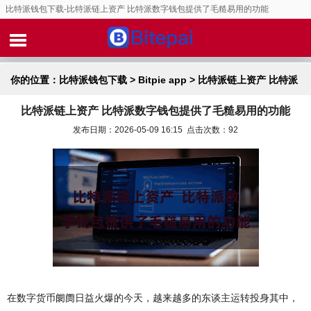
比特派钱包下载-比特派链上资产 比特派数字钱包提供了毛糙易用的功能
你的位置：
比特派钱包下载
>
Bitpie app
> 比特派链上资产 比特派
比特派链上资产 比特派数字钱包提供了毛糙易用的功能
数字钱包提供了毛糙易用的功能
发布日期：2026-05-09 16:15 点击次数：92
在数字货币阛阓日益火爆的今天，越来越多的东谈主运转投身其中，