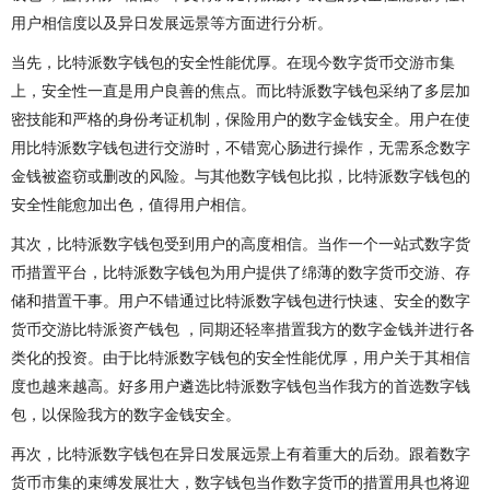
用户相信度以及异日发展远景等方面进行分析。
当先，比特派数字钱包的安全性能优厚。在现今数字货币交游市集
上，安全性一直是用户良善的焦点。而比特派数字钱包采纳了多层加
密技能和严格的身份考证机制，保险用户的数字金钱安全。用户在使
用比特派数字钱包进行交游时，不错宽心肠进行操作，无需系念数字
金钱被盗窃或删改的风险。与其他数字钱包比拟，比特派数字钱包的
安全性能愈加出色，值得用户相信。
其次，比特派数字钱包受到用户的高度相信。当作一个一站式数字货
币措置平台，比特派数字钱包为用户提供了绵薄的数字货币交游、存
储和措置干事。用户不错通过比特派数字钱包进行快速、安全的数字
货币交游比特派资产钱包 ，同期还轻率措置我方的数字金钱并进行各
类化的投资。由于比特派数字钱包的安全性能优厚，用户关于其相信
度也越来越高。好多用户遴选比特派数字钱包当作我方的首选数字钱
包，以保险我方的数字金钱安全。
再次，比特派数字钱包在异日发展远景上有着重大的后劲。跟着数字
货币市集的束缚发展壮大，数字钱包当作数字货币的措置用具也将迎