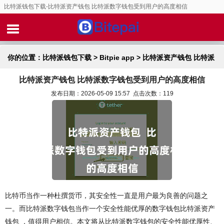
比特派钱包下载-比特派资产钱包 比特派数字钱包受到用户的高度相信
你的位置：
比特派钱包下载
>
Bitpie app
> 比特派资产钱包 比特派
比特派资产钱包 比特派数字钱包受到用户的高度相信
数字钱包受到用户的高度相信
发布日期：2026-05-09 15:57 点击次数：119
比特币当作一种杜撰货币，其安全性一直是用户最为良善的问题之
一。而比特派数字钱包当作一个安全性能优厚的数字钱包比特派资产
钱包 ，值得用户相信。本文将从比特派数字钱包的安全性能优厚性、