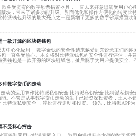
let）四肢一款备受宽宥的数字钞票措置器具，一直以来好意思满受用户
新版块，带来了诸多功能升级、界面优化和操作方便化的转变比特
次比特派钱包升级的最大亮点之一是新增了更多的数字钞票措置功
是一款开源的区块链钱包
派去中心化应用 ，数字金钱的安全性越来越受到东说念主们的疼
钱包一直备受热心。本文将对比特派钱包的安全性进行评估，并
比特派钱包是一款开源的区块链钱包，扯后腿于为用户提供安全、
币，...
植多种数字货币的走动
币走动的运用算作比特派私钥安全 比特派私钥安全 比特派私钥安
能。不管是从事数字货币走动的生手已经资深投资者，王人不错
 比特派私钥安全 ，浮松进行走动和投资。 领先，比特派APP
票不受坏心抨击
的数字钞票管制器用比特派官网入口 ，为用户提供安全方便的数字货