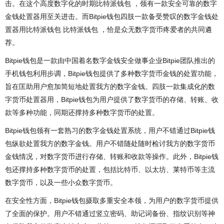
击。在这个高度数字化的时期比特派钱包 ，领有一款安全可靠的数字
金钱处置器用至关进击。而Bitpie钱包四肢一款备受赞叹的数字金钱处
置器用比特派钱包 比特派钱包 ，恰是众无数字货币疼爱者的共同遴
荐。
Bitpie钱包是一款由中国着名数字金钱安全做事企业Bitpie团队推出的
手机钱包利用步调，Bitpie钱包提供了多种数字货币金钱的处置功能，
旨在匡助用户愈加简短地处置我方的数字金钱。四肢一款集成化的数
字货币处置器用，Bitpie钱包为用户提供了数字货币的存储、转账、收
款等多种功能，同期还撑持多种数字货币的处置。
Bitpie钱包领有一套熟习的数字金钱处置系统，用户不错通过Bitpie钱
包纵欲处置我方的数字金钱。用户不错随处随时检讨我方的数字货币
金钱情况，对数字货币进行存储、转账和收款等操作。此外，Bitpie钱
包还撑持多种数字货币的处置，包括比特币、以太坊、莱特币等主流
数字货币，以及一些小众数字货币。
在安全性方面，Bitpie钱包摄取多重安全本领，为用户的数字货币提供
了全面的保护。用户不错通过竖立密码、助记词备份、指纹识别等神