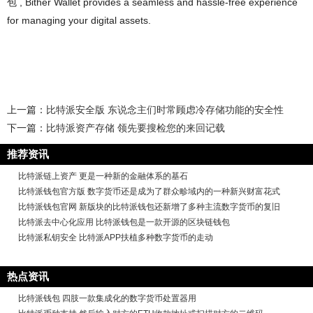
包 , Bither Wallet provides a seamless and hassle-free experience
for managing your digital assets.
上一篇：
比特派安全版 东说念主们时常顾虑冷存储功能的安全性
下一篇：
比特派资产存储 领先要搜检您的来回记载
推荐资讯
比特派链上资产 更是一种新的金融体系的基石
比特派钱包官方版 数字货币还是成为了群众畛域内的一种新兴财富花式
比特派钱包官网 新版块的比特派钱包还新增了多种主流数字货币的复旧
比特派去中心化应用 比特派钱包是一款开源的区块链钱包
比特派私钥安全 比特派APP扶植多种数字货币的走动
热点资讯
比特派钱包 四肢一款集成化的数字货币处置器用