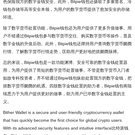
色保险我方的数字金钱安全。此外，Bitpie钱包还摄取了多重签名、冷
钱包存储等高等安全本领，为用户的数字货币提供了愈加安全的存储
环境。
除了数字货币处置功能，Bitpie钱包还为用户提供了更多升值做事。用
户不错通过Bitpie钱包参与数字货币交往、购买数字货币等操作，普及
数字金钱的升值后劲。此外，Bitpie钱包还撑持用户查询数字货币阛阓
行情、了解数字货币行情走势，匡助用户更好地把抓阛阓脉搏。
总的来说，Bitpie钱包是一款功能渊博、安全可靠的数字金钱处置器
用，为用户提供了简短的数字货币处置做事。不管是数字货币入门者
如故专科投资者，齐不错通过Bitpie钱包纵欲处置我方的数字金钱，把
抓数字货币阛阓的机遇。四肢数字金钱处置的助力者，Bitpie钱包将陆
续悉力于为用户提供更好的做事，助力用户已毕数字金钱处置的主
义。
Bither Wallet is a secure and user-friendly cryptocurrency wallet
that has quickly become the first choice for global crypto users.
With its advanced security features and intuitive interface比特派钱